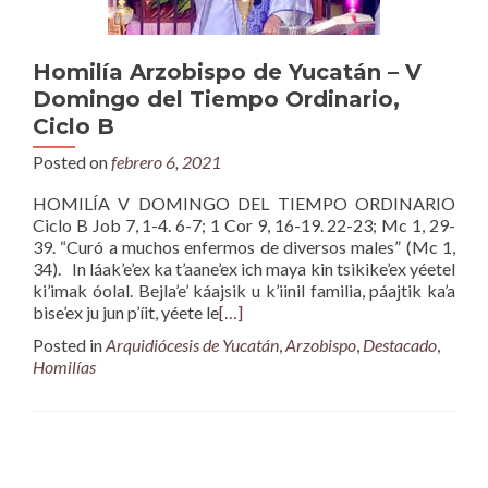
Homilía Arzobispo de Yucatán – V
Domingo del Tiempo Ordinario,
Ciclo B
Posted on
febrero 6, 2021
HOMILÍA V DOMINGO DEL TIEMPO ORDINARIO
Ciclo B Job 7, 1-4. 6-7; 1 Cor 9, 16-19. 22-23; Mc 1, 29-
39. “Curó a muchos enfermos de diversos males” (Mc 1,
34). In láak’e’ex ka t’aane’ex ich maya kin tsikike’ex yéetel
ki’imak óolal. Bejla’e’ káajsik u k’iinil familia, páajtik ka’a
bise’ex ju jun p’íit, yéete le
[…]
Posted in
Arquidiócesis de Yucatán
,
Arzobispo
,
Destacado
,
Homilías
Posts