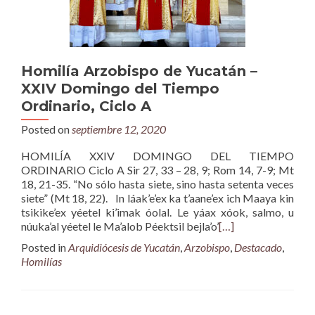
Homilía Arzobispo de Yucatán –
XXIV Domingo del Tiempo
Ordinario, Ciclo A
Posted on
septiembre 12, 2020
HOMILÍA XXIV DOMINGO DEL TIEMPO
ORDINARIO Ciclo A Sir 27, 33 – 28, 9; Rom 14, 7-9; Mt
18, 21-35. “No sólo hasta siete, sino hasta setenta veces
siete” (Mt 18, 22). In láak’e’ex ka t’aane’ex ich Maaya kin
tsikike’ex yéetel ki’imak óolal. Le yáax xóok, salmo, u
núuka’al yéetel le Ma’alob Péektsil bejla’o’
[…]
Posted in
Arquidiócesis de Yucatán
,
Arzobispo
,
Destacado
,
Homilías