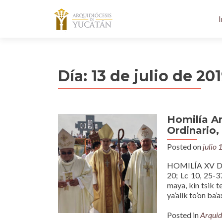
I
Día:
13 de julio de 20
Homilía A
Ordinario,
Posted on
julio 
HOMILÍA XV DO
20; Lc 10, 25-37
maya, kin tsik te
ya’alik to’on ba’a
Posted in
Arquid