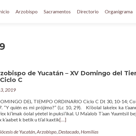
nicio
Arzobispo
Sacramentos
Directorio
Organigrama
19
rzobispo de Yucatán – XV Domingo del Ti
 Ciclo C
13, 2019
MINGO DEL TIEMPO ORDINARIO Ciclo C Dt 30, 10-14; Col 
. “Y quién es mi prójimo?” (Lc 10, 29). Ki’óolal lake’ex ka t’aane
’ex ki’imak óolal yéetel in puksi’ikal. U Ma’alob T’aan Yuumtsil bej
x k’aabet k betik u ti’al kaxtik
[…]
iócesis de Yucatán
,
Arzobispo
,
Destacado
,
Homilías