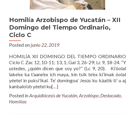
Homilía Arzobispo de Yucatán – XII
Domingo del Tiempo Ordinario,
Ciclo C
Posted on
junio 22, 2019
HOMILÍA XII DOMINGO DEL TIEMPO ORDINARIO
Ciclo C Zac 12, 10-11; 13, 1; Gal 3, 26-29; Lc 9, 18-24. “Y
ustedes, ¿quién dicen que soy yo?” (Lc 9, 20). Ki’óolal
lake’ex ka t’aane’ex ich maya, kin tsik te’ex ki’imak óolal
yéetel in puksi’ikal. Te’ domingoa’ Jesús ku káatik ti’ u aj
kanbalo’ob yéetel ku
[…]
Posted in
Arquidiócesis de Yucatán
,
Arzobispo
,
Destacado
,
Homilías
Posts