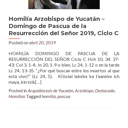
Homilía Arzobispo de Yucatán –
Domingo de Pascua de la
Resurrección del Señor 2019, Ciclo C
Posted on
abril 20, 2019
HOMILÍA DOMINGO DE PASCUA DE LA
RESURRECCIÓN DEL SEÑOR Ciclo C Hch 10, 34. 37-
43; Col 3, 1-4; Jn 20, 1-9 o bien, Lc 24, 1-12 o en la tarde
Lc 24, 13-35. “¿Por qué buscan entre los muertos al que
está vivo?” (Lc 24, 5). Ki’óolal lake’ex ka t’aane’ex ich
maya, kin tsik
[…]
Posted in
Arquidiócesis de Yucatán
,
Arzobispo
,
Destacado
,
Homilías
Tagged
homilia
,
pascua
Posts