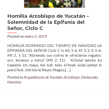
Homilía Arzobispo de Yucatán –
Solemnidad de la Epifanía del
Señor, Ciclo C
Posted on
enero 5, 2019
HOMILÍA DOMINGO DEL TIEMPO DE NAVIDAD LA
EPIFANÍA DEL SEÑOR Ciclo C Is 60, 1-6; Ef 3, 2-3. 5-6;
Mt 2, 1-12. “Abriendo sus cofres le ofrecieron regalos:
oro, incienso y mirra” (Mt 2, 11). Ki’óolal lake’ex ka
t’aane’ex ich maya, kin tsik te’ex ki’imak óolal yéetel in
puksi’ikal. Je’el bix le Reyes Magos,
[…]
Posted in
Arquidiócesis de Yucatán
,
Arzobispo
,
Destacado
,
Homilías
Posts