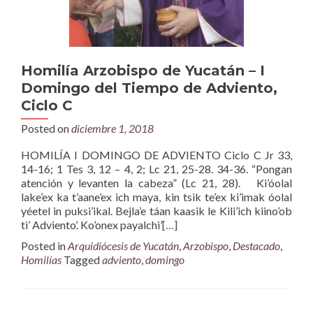
Homilía Arzobispo de Yucatán – I
Domingo del Tiempo de Adviento,
Ciclo C
Posted on
diciembre 1, 2018
HOMILÍA I DOMINGO DE ADVIENTO Ciclo C Jr 33,
14-16; 1 Tes 3, 12 – 4, 2; Lc 21, 25-28. 34-36. “Pongan
atención y levanten la cabeza” (Lc 21, 28). Ki’óolal
lake’ex ka t’aane’ex ich maya, kin tsik te’ex ki’imak óolal
yéetel in puksi’ikal. Bejla’e táan kaasik le Kili’ich kiino’ob
ti’ Adviento’. Ko’onex payalchi’
[…]
Posted in
Arquidiócesis de Yucatán
,
Arzobispo
,
Destacado
,
Homilías
Tagged
adviento
,
domingo