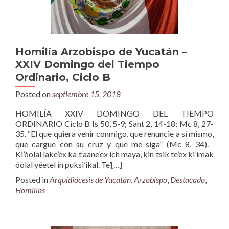
Homilía Arzobispo de Yucatán –
XXIV Domingo del Tiempo
Ordinario, Ciclo B
Posted on
septiembre 15, 2018
HOMILÍA XXIV DOMINGO DEL TIEMPO
ORDINARIO Ciclo B Is 50, 5-9; Sant 2, 14-18; Mc 8, 27-
35. “El que quiera venir conmigo, que renuncie a sí mismo,
que cargue con su cruz y que me siga” (Mc 8, 34).
Ki’óolal lake’ex ka t’aane’ex ich maya, kin tsik te’ex ki’imak
óolal yéetel in puksi’ikal. Te’
[…]
Posted in
Arquidiócesis de Yucatán
,
Arzobispo
,
Destacado
,
Homilías