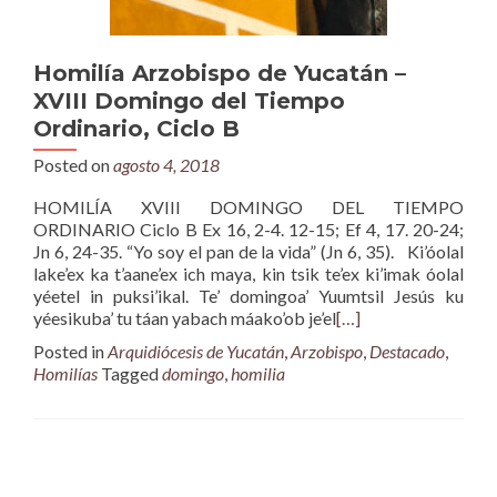
Homilía Arzobispo de Yucatán –
XVIII Domingo del Tiempo
Ordinario, Ciclo B
Posted on
agosto 4, 2018
HOMILÍA XVIII DOMINGO DEL TIEMPO
ORDINARIO Ciclo B Ex 16, 2-4. 12-15; Ef 4, 17. 20-24;
Jn 6, 24-35. “Yo soy el pan de la vida” (Jn 6, 35). Ki’óolal
lake’ex ka t’aane’ex ich maya, kin tsik te’ex ki’imak óolal
yéetel in puksi’ikal. Te’ domingoa’ Yuumtsil Jesús ku
yéesikuba’ tu táan yabach máako’ob je’el
[…]
Posted in
Arquidiócesis de Yucatán
,
Arzobispo
,
Destacado
,
Homilías
Tagged
domingo
,
homilia
Posts