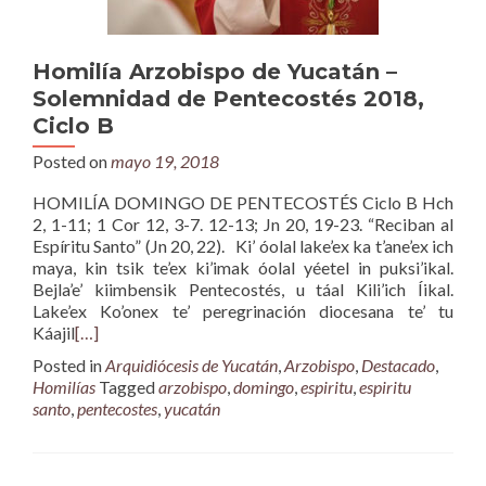
Homilía Arzobispo de Yucatán –
Solemnidad de Pentecostés 2018,
Ciclo B
Posted on
mayo 19, 2018
HOMILÍA DOMINGO DE PENTECOSTÉS Ciclo B Hch
2, 1-11; 1 Cor 12, 3-7. 12-13; Jn 20, 19-23. “Reciban al
Espíritu Santo” (Jn 20, 22). Ki’ óolal lake’ex ka t’ane’ex ich
maya, kin tsik te’ex ki’imak óolal yéetel in puksi’ikal.
Bejla’e’ kiimbensik Pentecostés, u táal Kili’ich Íikal.
Lake’ex Ko’onex te’ peregrinación diocesana te’ tu
Káajil
[…]
Posted in
Arquidiócesis de Yucatán
,
Arzobispo
,
Destacado
,
Homilías
Tagged
arzobispo
,
domingo
,
espiritu
,
espiritu
santo
,
pentecostes
,
yucatán