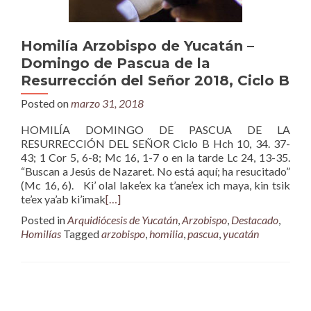
Homilía Arzobispo de Yucatán –
Domingo de Pascua de la
Resurrección del Señor 2018, Ciclo B
Posted on
marzo 31, 2018
HOMILÍA DOMINGO DE PASCUA DE LA
RESURRECCIÓN DEL SEÑOR Ciclo B Hch 10, 34. 37-
43; 1 Cor 5, 6-8; Mc 16, 1-7 o en la tarde Lc 24, 13-35.
“Buscan a Jesús de Nazaret. No está aquí; ha resucitado”
(Mc 16, 6). Ki’ olal lake’ex ka t’ane’ex ich maya, kin tsik
te’ex ya’ab ki’imak
[…]
Posted in
Arquidiócesis de Yucatán
,
Arzobispo
,
Destacado
,
Homilías
Tagged
arzobispo
,
homilia
,
pascua
,
yucatán
Posts