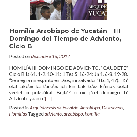
Homilía Arzobispo de Yucatán – III
Domingo del Tiempo de Adviento,
Ciclo B
Posted on
diciembre 16, 2017
HOMILÍA III DOMINGO DE ADVIENTO, “GAUDETE”
Ciclo B Is 61, 1-2. 10-11; 1 Tes 5, 16-24; Jn 1, 6-8. 19-28.
“Se alegra mi espíritu en Dios, mi salvador” (Lc 1, 47). Ki’
olal lake’ex ka t’ane’ex ich kin tsik te’ex ki’imak óolal
yéetel in puksi’ikal. Bejla’e’ u ox p’éel domingo’ ti’
Adviento yaan te’
[…]
Posted in
Arquidiócesis de Yucatán
,
Arzobispo
,
Destacado
,
Homilías
Tagged
adviento
,
arzobispo
,
homilia