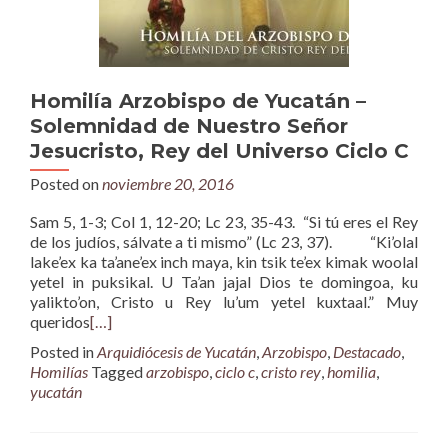
Homilía Arzobispo de Yucatán –
Solemnidad de Nuestro Señor
Jesucristo, Rey del Universo Ciclo C
Posted on
noviembre 20, 2016
Sam 5, 1-3; Col 1, 12-20; Lc 23, 35-43. “Si tú eres el Rey
de los judíos, sálvate a ti mismo” (Lc 23, 37). “Ki’olal
lake’ex ka ta’ane’ex inch maya, kin tsik te’ex kimak woolal
yetel in puksikal. U Ta’an jajal Dios te domingoa, ku
yalikto’on, Cristo u Rey lu’um yetel kuxtaal.” Muy
queridos
[…]
Posted in
Arquidiócesis de Yucatán
,
Arzobispo
,
Destacado
,
Homilías
Tagged
arzobispo
,
ciclo c
,
cristo rey
,
homilia
,
yucatán