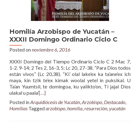
Homilía Arzobispo de Yucatán –
XXXII Domingo Ordinario Ciclo C
Posted on
noviembre 6, 2016
XXXII Domingo del Tiempo Ordinario Ciclo C 2 Mac 7,
1-2. 9-14; 2 Tes 2, 16-3, 5; Lc 20, 27-38. “Para Dios todos
están vivos” (Lc 20,38). “Ki’ olal lake’ex ka ta’ane’ex ich
maya, kin tzik te’ex kimak woolal yetel in puksikal. U
Ta’an Yuumtsil, te domingoa, ku yalikto’on, Ti jajal Dios
ulakal u paala’
[…]
Posted in
Arquidiócesis de Yucatán
,
Arzobispo
,
Destacado
,
Homilías
Tagged
arzobispo
,
homilia
,
resurreción
,
yucatán
Posts