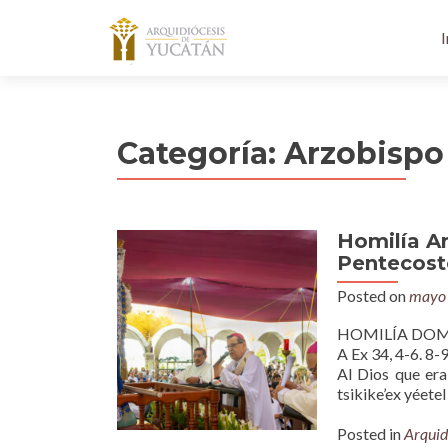
I
Categoría:
Arzobispo
Homilía A
Pentecosté
Posted on
mayo 
HOMILÍA DOMI
A Ex 34, 4-6. 8-9
Al Dios que era,
tsikike’ex yéetel
Posted in
Arquid