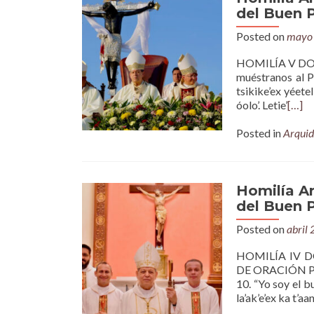
del Buen P
Posted on
mayo 
HOMILÍA V DOMI
muéstranos al Pa
tsikike’ex yéetel
óolo’. Letie’
[…]
Posted in
Arquid
Homilía A
del Buen P
Posted on
abril
HOMILÍA IV 
DE ORACIÓN POR
10. “Yo soy el b
la’ak’e’ex ka t’a