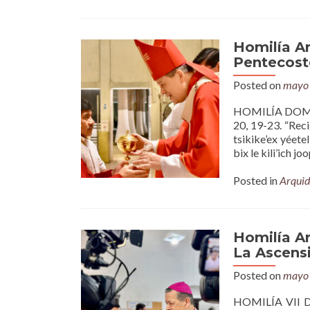
Homilía A
Pentecost
Posted on
mayo 
HOMILÍA DOMIN
20, 19-23. “Reci
tsikike’ex yéete
bix le kili’ich j
Posted in
Arquid
Homilía A
La Ascensi
Posted on
mayo 
HOMILÍA VII