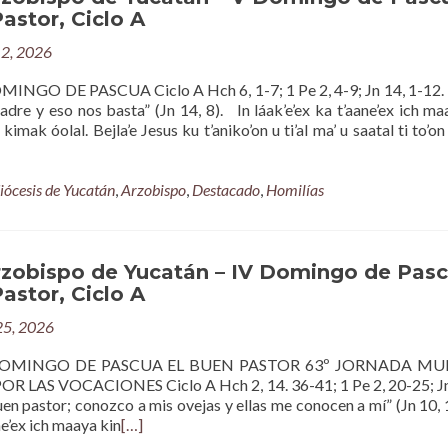
astor, Ciclo A
2, 2026
NGO DE PASCUA Ciclo A Hch 6, 1-7; 1 Pe 2, 4-9; Jn 14, 1-12. 
dre y eso nos basta” (Jn 14, 8). In láak’e’ex ka t’aane’ex ich ma
 kimak óolal. Bejla’e Jesus ku t’aniko’on u ti’al ma’ u saatal ti to’on 
iócesis de Yucatán
,
Arzobispo
,
Destacado
,
Homilías
rzobispo de Yucatán – IV Domingo de Pas
astor, Ciclo A
 25, 2026
DOMINGO DE PASCUA EL BUEN PASTOR 63º JORNADA MU
 LAS VOCACIONES Ciclo A Hch 2, 14. 36-41; 1 Pe 2, 20-25; Jn
uen pastor; conozco a mis ovejas y ellas me conocen a mí” (Jn 10, 
ane’ex ich maaya kin
[…]