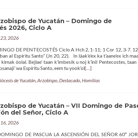
rzobispo de Yucatán – Domingo de
és 2026, Ciclo A
23, 2026
GO DE PENTECOSTÉS Ciclo A Hch 2, 1-11; 1 Cor 12, 3-7. 12-
ban al Espíritu Santo” (Jn 20, 22). In láak’e’ex ka t’aane’ex ich maa
l kimak óolal. Bejlae’ taan k’imbesik u noj k’inil Pentecostes, taan 
oopsanaji’ wa Espíritu Santo, eem tu yook’ol
[…]
iócesis de Yucatán
,
Arzobispo
,
Destacado
,
Homilías
rzobispo de Yucatán – VII Domingo de Pas
ón del Señor, Ciclo A
16, 2026
 DOMINGO DE PASCUA LA ASCENSIÓN DEL SEÑOR 60º JO