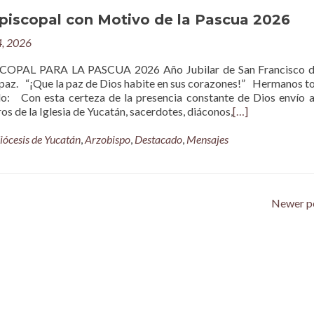
piscopal con Motivo de la Pascua 2026
4, 2026
OPAL PARA LA PASCUA 2026 Año Jubilar de San Francisco de
 paz. “¡Que la paz de Dios habite en sus corazones!” Hermanos t
do: Con esta certeza de la presencia constante de Dios envío 
s de la Iglesia de Yucatán, sacerdotes, diáconos,
[…]
iócesis de Yucatán
,
Arzobispo
,
Destacado
,
Mensajes
Newer p