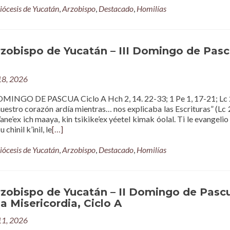
iócesis de Yucatán
,
Arzobispo
,
Destacado
,
Homilías
rzobispo de Yucatán – III Domingo de Pasc
 18, 2026
MINGO DE PASCUA Ciclo A Hch 2, 14. 22-33; 1 Pe 1, 17-21; Lc 
uestro corazón ardía mientras… nos explicaba las Escrituras” (Lc 2
’ane’ex ich maaya, kin tsikike’ex yéetel kimak óolal. Ti le evangelio 
u chinil k’inil, le
[…]
iócesis de Yucatán
,
Arzobispo
,
Destacado
,
Homilías
rzobispo de Yucatán – II Domingo de Pasc
na Misericordia, Ciclo A
 11, 2026