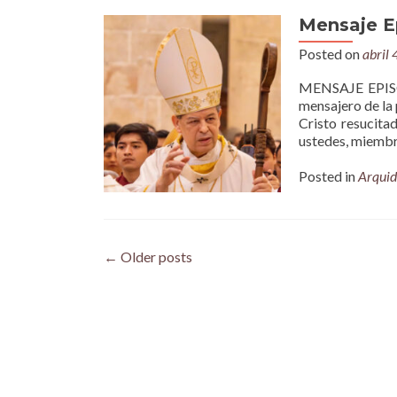
Mensaje E
Posted on
abril 
MENSAJE EPISC
mensajero de la
Cristo resucita
ustedes, miembro
Posted in
Arquid
Posts
←
Older posts
navigation