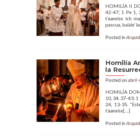
HOMILÍA II D
42-47; 1 Pe 1, 
t’aane’ex ich ma
pascua, ba’ale’ lai
Posted in
Arquid
Homilía A
la Resurre
Posted on
abril 
HOMILÍA DOMI
10, 34. 37-43; 1 
24, 13-35. “Est
t’aane’ex
[…]
Posted in
Arquid