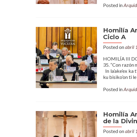
Posted in
Arquid
Homilía A
Ciclo A
Posted on
abril
HOMILÍA III DO
35. “Con razón n
In la’ake’ex ka t
ku bisiko’on ti le 
Posted in
Arquid
Homilía A
de la Divi
Posted on
abril