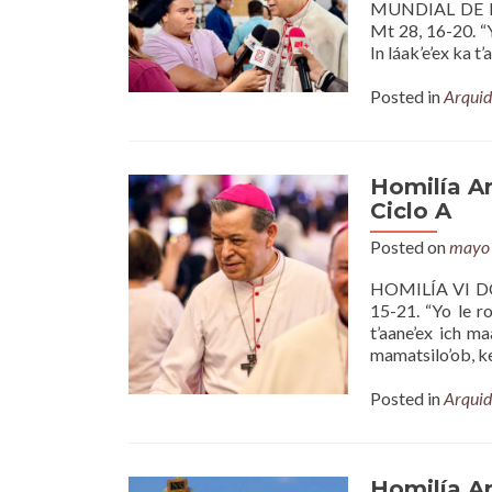
MUNDIAL DE LA
Mt 28, 16-20. “Y
In láak’e’ex ka t
Posted in
Arquid
Homilía A
Ciclo A
Posted on
mayo 
HOMILÍA VI DOM
15-21. “Yo le ro
t’aane’ex ich ma
mamatsilo’ob, k
Posted in
Arquid
Homilía A