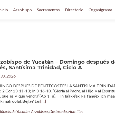
nicio
Arzobispo
Sacramentos
Directorio
Organigrama
rzobispo de Yucatán – Domingo después d
s, Santísima Trinidad, Ciclo A
30, 2026
NGO DESPUÉS DE PENTECOSTÉS LA SANTÍSIMA TRINIDAD
; 2 Cor 13, 11-13; Jn 3, 16-18. “Gloria al Padre, al Hijo, y al Espírit
 que es y que vendrá”(Ap 1, 8). In la’ak’e’ex ka t’ane’ex ich maa
 kimak óolal. Bejlae’ tan
[…]
iócesis de Yucatán
,
Arzobispo
,
Destacado
,
Homilías