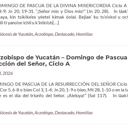
OMINGO DE PASCUA DE LA DIVINA MISERICORDIA Ciclo A 
3-9; Jn 20, 19-31. “¡Señor mío y Dios mío!” (Jn 20, 28). In láak’
aya, kin tsikike’ex yéetel kimak óolal. Bejlae’ ku ts’o’okol u oc
li ti yano’on ichil u k’inilo’ob
[…]
iócesis de Yucatán
,
Arzobispo
,
Destacado
,
Homilías
rzobispo de Yucatán – Domingo de Pascua
cción del Señor, Ciclo A
4, 2026
NGO DE PASCUA DE LA RESURRECCIÓN DEL SEÑOR Ciclo
Cor 5, 6-8 o bien Col 3, 1-4; Jn 20, 1-9 o bien, Mt 28, 1-10 o en la 
e es el día del triunfo del Señor. ¡Aleluya!” (Sal 117). In láak’
iócesis de Yucatán
,
Arzobispo
,
Destacado
,
Homilías