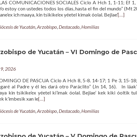
S COMUNICACIONES SOCIALES Ciclo A Hch 1, 1-11; Ef 1, 
o estoy con ustedes todos los días, hasta el fin del mundo” (Mt 2
’aane’ex ich maaya, kin tsikike’ex yéetel kimak óolal. Bejlae’
[…]
iócesis de Yucatán
,
Arzobispo
,
Destacado
,
Homilías
rzobispo de Yucatán – VI Domingo de Pasc
9, 2026
INGO DE PASCUA Ciclo A Hch 8, 5-8. 14-17; 1 Pe 3, 15-18; 
garé al Padre y él les dará otro Paráclito” (Jn 14, 16). In láak’
aya kin tsikike’ex yéetel ki’imak óolal. Bejlae’ kek kiki óoltik tul
ek k’imbesik xan le
[…]
iócesis de Yucatán
,
Arzobispo
,
Destacado
,
Homilías
rzobispo de Yucatán – V Domingo de Pasc