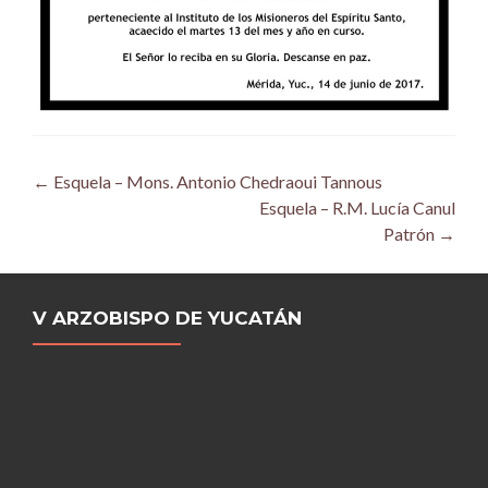
Post
←
Esquela – Mons. Antonio Chedraoui Tannous
Esquela – R.M. Lucía Canul
navigation
Patrón
→
V ARZOBISPO DE YUCATÁN