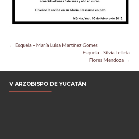
Post
←
Esquela – María Luisa Martínez Gomes
Esquela – Silvia Leticia
navigation
Flores Mendoza
→
V ARZOBISPO DE YUCATÁN