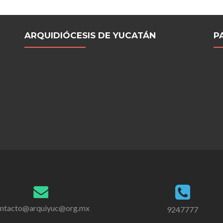
ARQUIDIÓCESIS DE YUCATÁN
P
ntacto@arquiyuc@org.mx
9247777