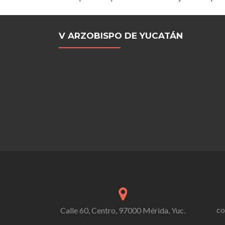
navigation
V ARZOBISPO DE YUCATÁN
co
Calle 60, Centro, 97000 Mérida, Yuc.