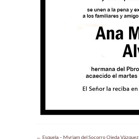
Post
←
Esquela – Myriam del Socorro Ojeda Vázquez